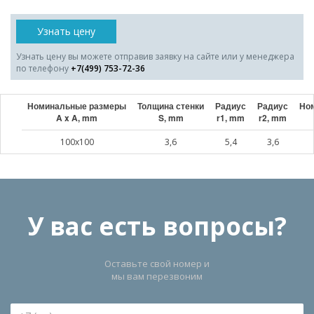
Узнать цену
Узнать цену вы можете отправив заявку на сайте или у менеджера
по телефону
+7(499) 753-72-36
Номинальные размеры
Толщина стенки
Радиус
Радиус
Ном
A x A, mm
S, mm
r1, mm
r2, mm
100x100
3,6
5,4
3,6
У вас есть вопросы?
Оставьте свой номер и
мы вам перезвоним