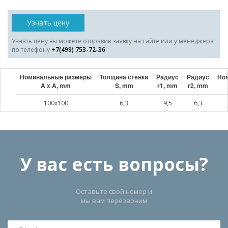
Узнать цену
Узнать цену вы можете отправив заявку на сайте или у менеджера
по телефону
+7(499) 753-72-36
Номинальные размеры
Толщина стенки
Радиус
Радиус
Ном
A x A, mm
S, mm
r1, mm
r2, mm
100x100
6,3
9,5
6,3
У вас есть вопросы?
Оставьте свой номер и
мы вам перезвоним