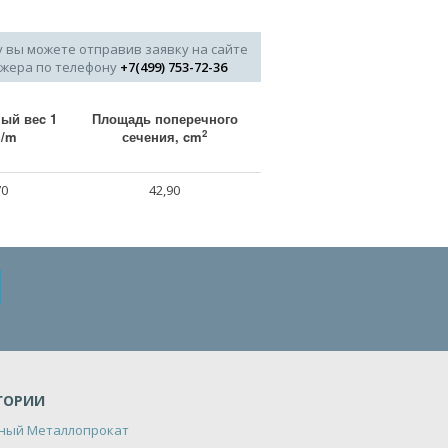
у вы можете отправив заявку на сайте
джера по телефону
+7(499) 753-72-36
ый веc 1
Площадь поперечного
2
g/m
сечения, cm
70
42,90
ГОРИИ
ный Металлопрокат