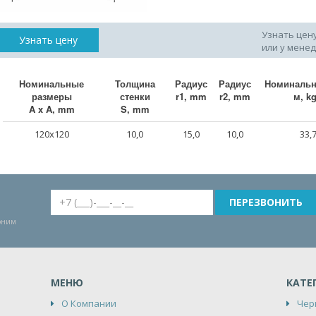
Узнать цен
Узнать цену
или у мене
Номинальные
Толщина
Радиус
Радиус
Номинальн
размеры
стенки
r1, mm
r2, mm
м, k
A x A, mm
S, mm
120x120
10,0
15,0
10,0
33,
воним
МЕНЮ
КАТЕ
О Компании
Чер