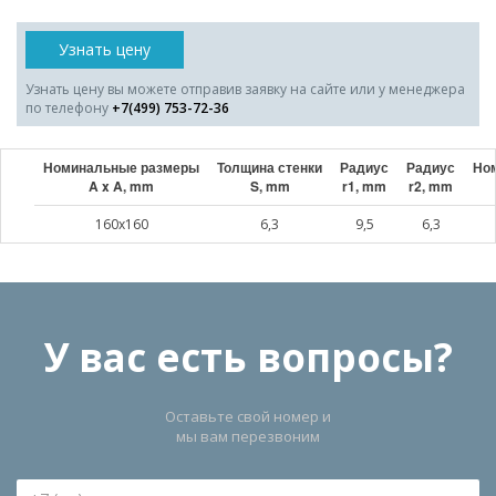
Узнать цену
Узнать цену вы можете отправив заявку на сайте или у менеджера
по телефону
+7(499) 753-72-36
Номинальные размеры
Толщина стенки
Радиус
Радиус
Ном
A x A, mm
S, mm
r1, mm
r2, mm
160x160
6,3
9,5
6,3
У вас есть вопросы?
Оставьте свой номер и
мы вам перезвоним