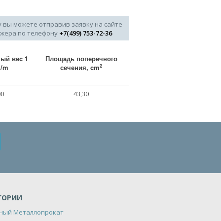
у вы можете отправив заявку на сайте
джера по телефону
+7(499) 753-72-36
ый веc 1
Площадь поперечного
2
g/m
сечения, cm
00
43,30
ГОРИИ
ный Металлопрокат