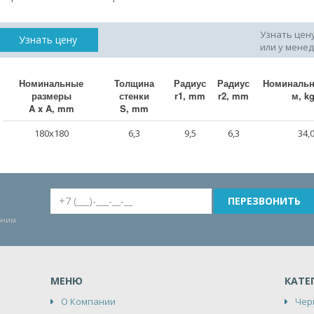
Узнать цен
Узнать цену
или у мене
Номинальные
Толщина
Радиус
Радиус
Номинальн
размеры
стенки
r1, mm
r2, mm
м, k
A x A, mm
S, mm
180x180
6,3
9,5
6,3
34,
воним
МЕНЮ
КАТЕ
О Компании
Чер