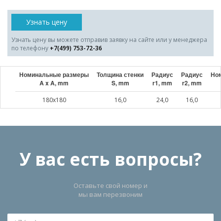
Узнать цену
Узнать цену вы можете отправив заявку на сайте или у менеджера
по телефону
+7(499) 753-72-36
Номинальные размеры
Толщина стенки
Радиус
Радиус
Ном
A x A, mm
S, mm
r1, mm
r2, mm
180x180
16,0
24,0
16,0
У вас есть вопросы?
Оставьте свой номер и
мы вам перезвоним