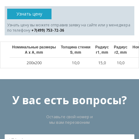
Узнать цену
Узнать цену вы можете отправив заявку на сайте или у менеджера
по телефону
+7(499) 753-72-36
Номинальные размеры
Толщина стенки
Радиус
Радиус
Ном
A x A, mm
S, mm
r1, mm
r2, mm
200x200
10,0
15,0
10,0
У вас есть вопросы?
Оставьте свой номер и
мы вам перезвоним