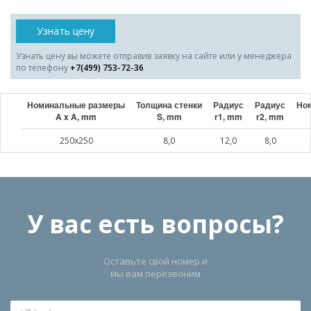
Узнать цену
Узнать цену вы можете отправив заявку на сайте или у менеджера
по телефону
+7(499) 753-72-36
Номинальные размеры
Толщина стенки
Радиус
Радиус
Ном
A x A, mm
S, mm
r1, mm
r2, mm
250x250
8,0
12,0
8,0
У вас есть вопросы?
Оставьте свой номер и
мы вам перезвоним