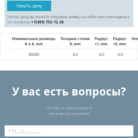
Узнать цену
Узнать цену вы можете отправив заявку на сайте или у менеджера
по телефону
+7(499) 753-72-36
Номинальные размеры
Толщина стенки
Радиус
Радиус
Ном
A x A, mm
S, mm
r1, mm
r2, mm
80x80
4,0
6,0
4,0
У вас есть вопросы?
Оставьте свой номер и
мы вам перезвоним