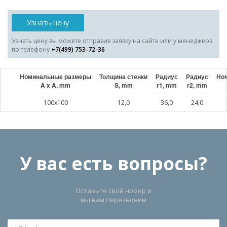
Узнать цену
Узнать цену вы можете отправив заявку на сайте или у менеджера
по телефону
+7(499) 753-72-36
Номинальные размеры
Толщина стенки
Радиус
Радиус
Ном
A x A, mm
S, mm
r1, mm
r2, mm
100x100
12,0
36,0
24,0
У вас есть вопросы?
Оставьте свой номер и
мы вам перезвоним