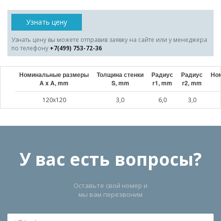
Узнать цену
Узнать цену вы можете отправив заявку на сайте или у менеджера
по телефону
+7(499) 753-72-36
Номинальные размеры
Толщина стенки
Радиус
Радиус
Ном
A x A, mm
S, mm
r1, mm
r2, mm
120x120
3,0
6,0
3,0
У вас есть вопросы?
Оставьте свой номер и
мы вам перезвоним