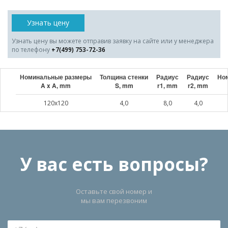
Узнать цену
Узнать цену вы можете отправив заявку на сайте или у менеджера
по телефону
+7(499) 753-72-36
Номинальные размеры
Толщина стенки
Радиус
Радиус
Ном
A x A, mm
S, mm
r1, mm
r2, mm
120x120
4,0
8,0
4,0
У вас есть вопросы?
Оставьте свой номер и
мы вам перезвоним