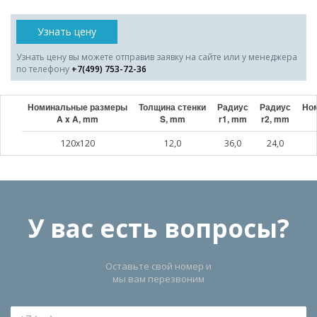
Узнать цену
Узнать цену вы можете отправив заявку на сайте или у менеджера
по телефону
+7(499) 753-72-36
Номинальные размеры
Толщина стенки
Радиус
Радиус
Ном
A x A, mm
S, mm
r1, mm
r2, mm
120x120
12,0
36,0
24,0
У вас есть вопросы?
Оставьте свой номер и
мы вам перезвоним