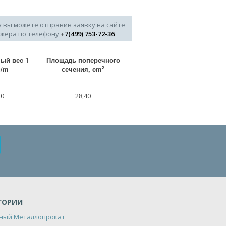
у вы можете отправив заявку на сайте
джера по телефону
+7(499) 753-72-36
ый веc 1
Площадь поперечного
2
g/m
сечения, cm
30
28,40
ГОРИИ
ный Металлопрокат