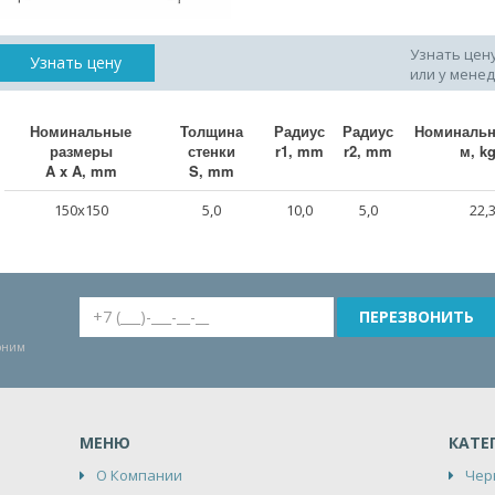
Узнать цен
Узнать цену
или у мене
Номинальные
Толщина
Радиус
Радиус
Номинальн
размеры
стенки
r1, mm
r2, mm
м, k
A x A, mm
S, mm
150x150
5,0
10,0
5,0
22,
воним
МЕНЮ
КАТЕ
О Компании
Чер