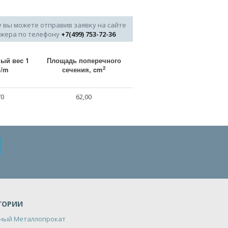
у вы можете отправив заявку на сайте
джера по телефону
+7(499) 753-72-36
ый веc 1
Площадь поперечного
2
g/m
сечения, cm
70
62,00
ГОРИИ
ный Металлопрокат