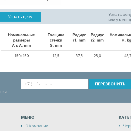
Узнать цен
Узнать цену
или у мене
Номинальные
Толщина
Радиус
Радиус
Номинальн
размеры
стенки
r1, mm
r2, mm
м, k
A x A, mm
S, mm
150x150
12,5
37,5
25,0
48,
воним
МЕНЮ
КАТЕ
О Компании
Чер