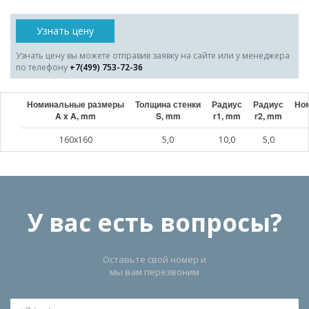
Узнать цену
Узнать цену вы можете отправив заявку на сайте или у менеджера
по телефону
+7(499) 753-72-36
Номинальные размеры
Толщина стенки
Радиус
Радиус
Ном
A x A, mm
S, mm
r1, mm
r2, mm
160x160
5,0
10,0
5,0
У вас есть вопросы?
Оставьте свой номер и
мы вам перезвоним