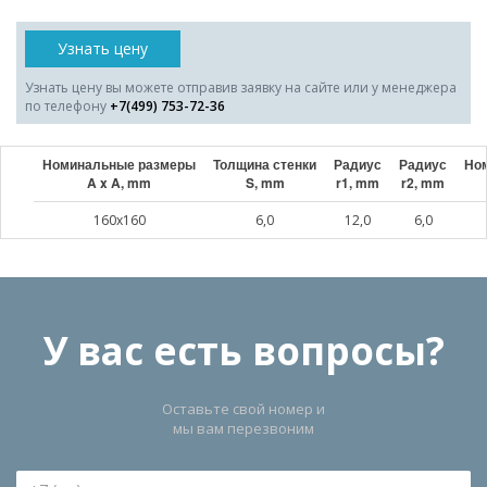
Узнать цену
Узнать цену вы можете отправив заявку на сайте или у менеджера
по телефону
+7(499) 753-72-36
Номинальные размеры
Толщина стенки
Радиус
Радиус
Ном
A x A, mm
S, mm
r1, mm
r2, mm
160x160
6,0
12,0
6,0
У вас есть вопросы?
Оставьте свой номер и
мы вам перезвоним