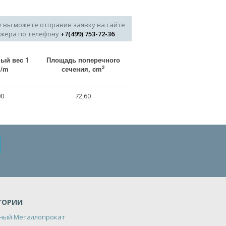
у вы можете отправив заявку на сайте
джера по телефону
+7(499) 753-72-36
ый веc 1
Площадь поперечного
2
g/m
сечения, cm
00
72,60
ГОРИИ
ный Металлопрокат