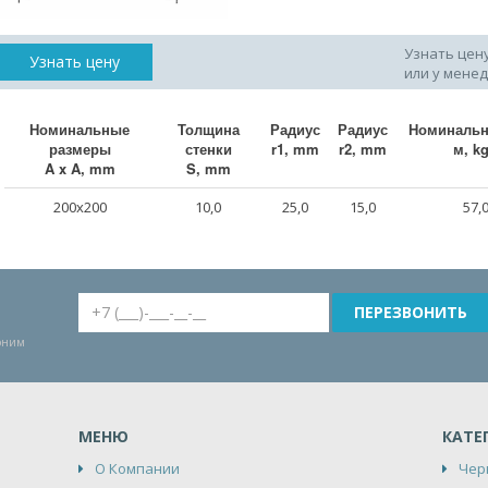
Узнать цен
Узнать цену
или у мене
Номинальные
Толщина
Радиус
Радиус
Номинальн
размеры
стенки
r1, mm
r2, mm
м, k
A x A, mm
S, mm
200x200
10,0
25,0
15,0
57,
воним
МЕНЮ
КАТЕ
О Компании
Чер