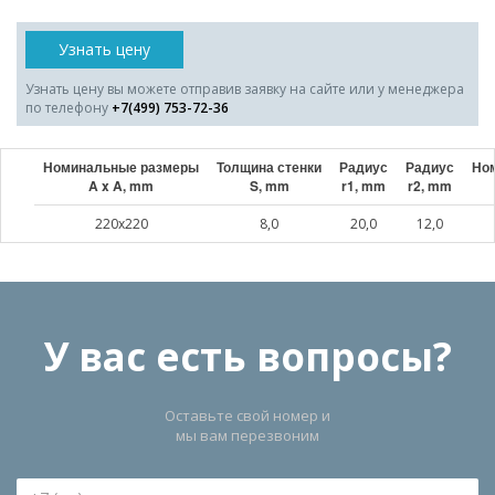
Узнать цену
Узнать цену вы можете отправив заявку на сайте или у менеджера
по телефону
+7(499) 753-72-36
Номинальные размеры
Толщина стенки
Радиус
Радиус
Ном
A x A, mm
S, mm
r1, mm
r2, mm
220x220
8,0
20,0
12,0
У вас есть вопросы?
Оставьте свой номер и
мы вам перезвоним