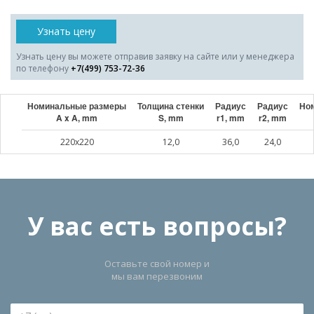
Узнать цену
Узнать цену вы можете отправив заявку на сайте или у менеджера
по телефону
+7(499) 753-72-36
Номинальные размеры
Толщина стенки
Радиус
Радиус
Ном
A x A, mm
S, mm
r1, mm
r2, mm
220x220
12,0
36,0
24,0
У вас есть вопросы?
Оставьте свой номер и
мы вам перезвоним