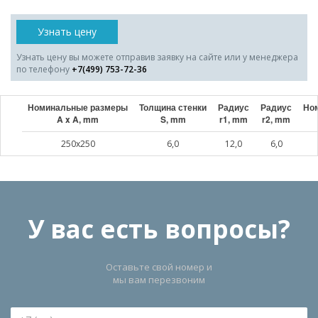
Узнать цену
Узнать цену вы можете отправив заявку на сайте или у менеджера
по телефону
+7(499) 753-72-36
Номинальные размеры
Толщина стенки
Радиус
Радиус
Ном
A x A, mm
S, mm
r1, mm
r2, mm
250x250
6,0
12,0
6,0
У вас есть вопросы?
Оставьте свой номер и
мы вам перезвоним