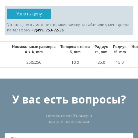
Узнать цену
Узнать цену вы можете отправив заявку на сайте или у менеджера
по телефону
+7(499) 753-72-36
Номинальные размеры
Толщина стенки
Радиус
Радиус
Ном
A x A, mm
S, mm
r1, mm
r2, mm
250x250
10,0
25,0
15,0
У вас есть вопросы?
Оставьте свой номер и
мы вам перезвоним