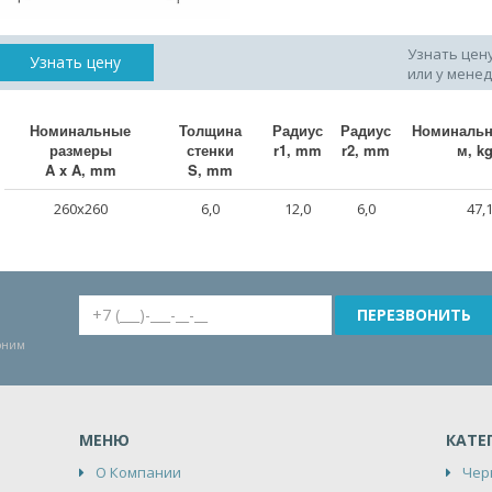
Узнать цен
Узнать цену
или у мене
Номинальные
Толщина
Радиус
Радиус
Номинальн
размеры
стенки
r1, mm
r2, mm
м, k
A x A, mm
S, mm
260x260
6,0
12,0
6,0
47,
воним
МЕНЮ
КАТЕ
О Компании
Чер