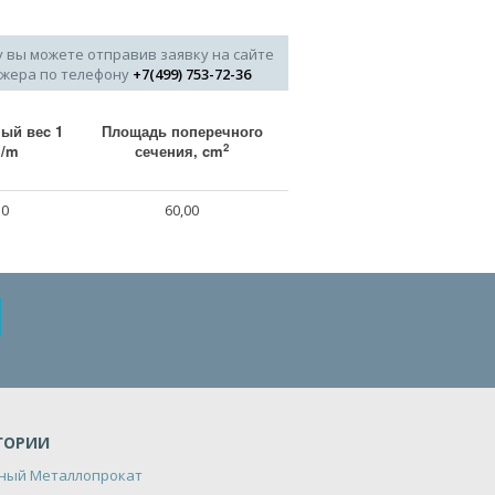
у вы можете отправив заявку на сайте
джера по телефону
+7(499) 753-72-36
ый веc 1
Площадь поперечного
2
g/m
сечения, cm
10
60,00
ГОРИИ
ный Металлопрокат