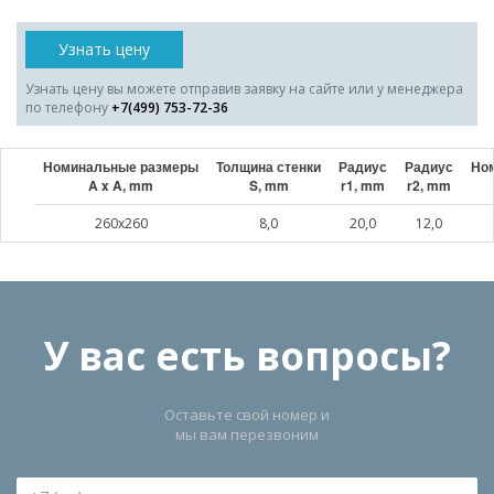
Узнать цену
Узнать цену вы можете отправив заявку на сайте или у менеджера
по телефону
+7(499) 753-72-36
Номинальные размеры
Толщина стенки
Радиус
Радиус
Ном
A x A, mm
S, mm
r1, mm
r2, mm
260x260
8,0
20,0
12,0
У вас есть вопросы?
Оставьте свой номер и
мы вам перезвоним