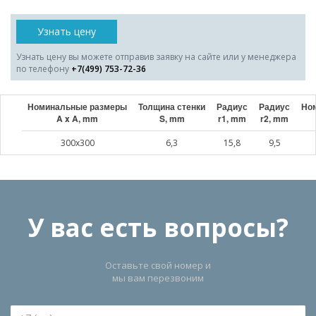
Узнать цену
Узнать цену вы можете отправив заявку на сайте или у менеджера
по телефону
+7(499) 753-72-36
Номинальные размеры
Толщина стенки
Радиус
Радиус
Ном
A x A, mm
S, mm
r1, mm
r2, mm
300x300
6,3
15,8
9,5
У вас есть вопросы?
Оставьте свой номер и
мы вам перезвоним