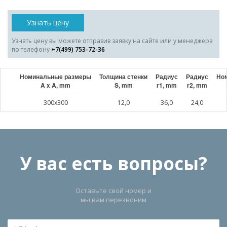
Узнать цену
Узнать цену вы можете отправив заявку на сайте или у менеджера
по телефону
+7(499) 753-72-36
Номинальные размеры
Толщина стенки
Радиус
Радиус
Ном
A x A, mm
S, mm
r1, mm
r2, mm
300x300
12,0
36,0
24,0
У вас есть вопросы?
Оставьте свой номер и
мы вам перезвоним