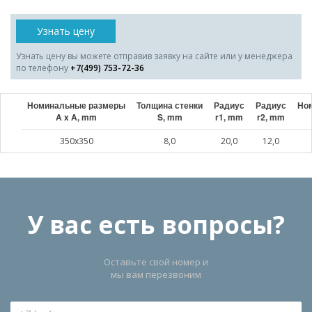
Узнать цену
Узнать цену вы можете отправив заявку на сайте или у менеджера
по телефону
+7(499) 753-72-36
Номинальные размеры
Толщина стенки
Радиус
Радиус
Ном
A x A, mm
S, mm
r1, mm
r2, mm
350x350
8,0
20,0
12,0
У вас есть вопросы?
Оставьте свой номер и
мы вам перезвоним