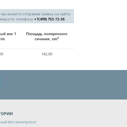
у вы можете отправив заявку на сайте
джера по телефону
+7(499) 753-72-36
ый веc 1
Площадь поперечного
2
g/m
сечения, cm
00
162,00
ГОРИИ
ный Металлопрокат