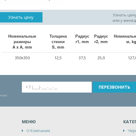
Узнать цен
Узнать цену
или у мене
Номинальные
Толщина
Радиус
Радиус
Номинальн
размеры
стенки
r1, mm
r2, mm
м, k
A x A, mm
S, mm
350x350
12,5
37,5
25,0
127,
воним
МЕНЮ
КАТЕ
О Компании
Чер