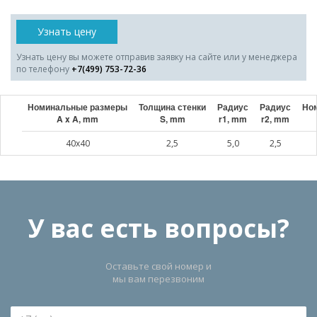
Узнать цену
Узнать цену вы можете отправив заявку на сайте или у менеджера
по телефону
+7(499) 753-72-36
Номинальные размеры
Толщина стенки
Радиус
Радиус
Ном
A x A, mm
S, mm
r1, mm
r2, mm
40x40
2,5
5,0
2,5
У вас есть вопросы?
Оставьте свой номер и
мы вам перезвоним