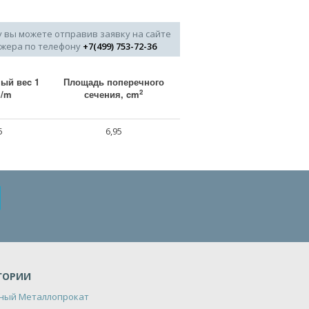
у вы можете отправив заявку на сайте
джера по телефону
+7(499) 753-72-36
ый веc 1
Площадь поперечного
2
g/m
сечения, cm
5
6,95
ГОРИИ
ный Металлопрокат