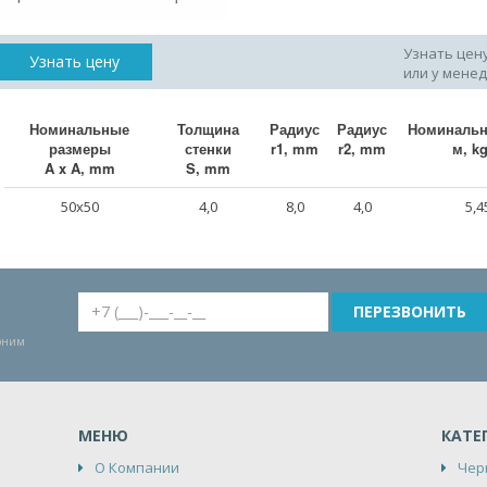
Узнать цен
Узнать цену
или у мене
Номинальные
Толщина
Радиус
Радиус
Номинальн
размеры
стенки
r1, mm
r2, mm
м, k
A x A, mm
S, mm
50x50
4,0
8,0
4,0
5,4
воним
МЕНЮ
КАТЕ
О Компании
Чер