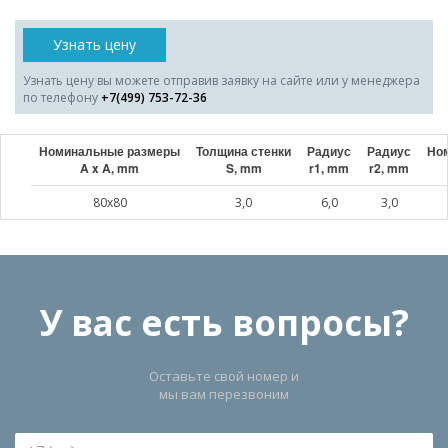
Узнать цену
Узнать цену вы можете отправив заявку на сайте или у менеджера
по телефону
+7(499) 753-72-36
Номинальные размеры
Толщина стенки
Радиус
Радиус
Ном
A x A, mm
S, mm
r1, mm
r2, mm
80x80
3,0
6,0
3,0
У вас есть вопросы?
Оставьте свой номер и
мы вам перезвоним