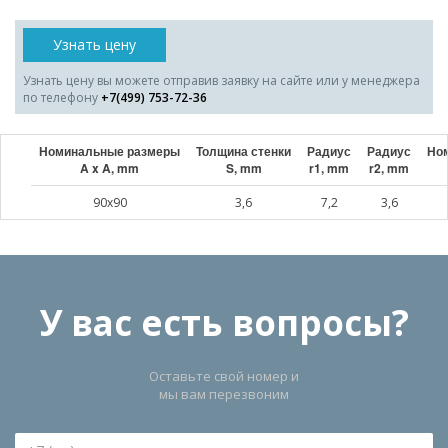
Узнать цену
Узнать цену вы можете отправив заявку на сайте или у менеджера
по телефону
+7(499) 753-72-36
Номинальные размеры
Толщина стенки
Радиус
Радиус
Ном
A x A, mm
S, mm
r1, mm
r2, mm
90x90
3,6
7,2
3,6
У вас есть вопросы?
Оставьте свой номер и
мы вам перезвоним