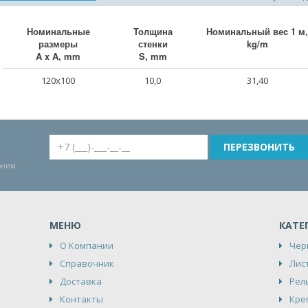
Номинальные
Толщина
Номинальный веc 1 м,
размеры
стенки
kg/m
A x A, mm
S, mm
120x100
10,0
31,40
воним
МЕНЮ
КАТЕ
О Компании
Чер
Справочник
Лис
Доставка
Рел
Контакты
Кре