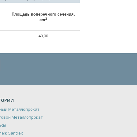
Площадь поперечного сечения,
2
cm
40,00
ГОРИИ
ный Металлопрокат
товой Металлопрокат
ьсы
пеж Gantrex