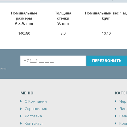
Номинальные
Толщина
Номинальный веc 1 м,
размеры
стенки
kg/m
A x A, mm
S, mm
140x80
3,0
10,10
воним
МЕНЮ
КАТЕ
О Компании
Чер
Справочник
Лис
Доставка
Рел
Контакты
Кре