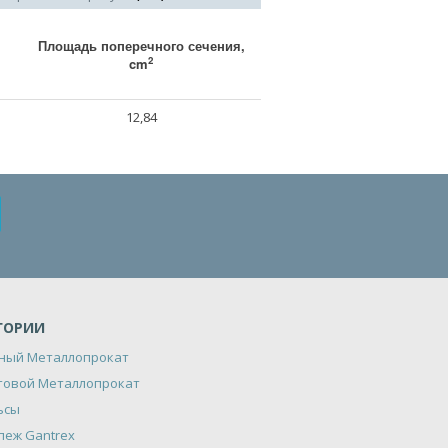
Площадь поперечного сечения,
2
cm
12,84
ГОРИИ
ный Металлопрокат
товой Металлопрокат
ьсы
пеж Gantrex