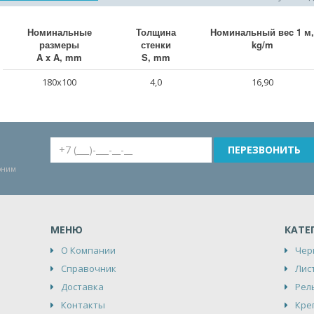
Номинальные
Толщина
Номинальный веc 1 м,
размеры
стенки
kg/m
A x A, mm
S, mm
180x100
4,0
16,90
воним
МЕНЮ
КАТЕ
О Компании
Чер
Справочник
Лис
Доставка
Рел
Контакты
Кре