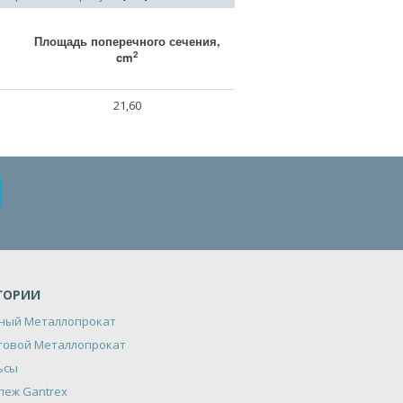
Площадь поперечного сечения,
2
cm
21,60
ГОРИИ
ный Металлопрокат
товой Металлопрокат
ьсы
пеж Gantrex