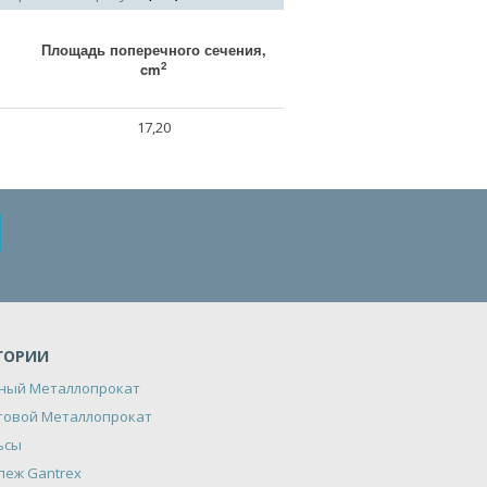
Площадь поперечного сечения,
2
cm
17,20
ГОРИИ
ный Металлопрокат
товой Металлопрокат
ьсы
пеж Gantrex