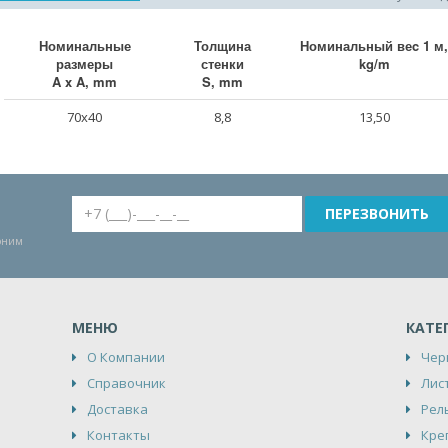
Номинальные
Толщина
Номинальный веc 1 м,
размеры
стенки
kg/m
A x A, mm
S, mm
70x40
8,8
13,50
воним
МЕНЮ
КАТЕ
О Компании
Чер
Справочник
Лис
Доставка
Рел
Контакты
Кре