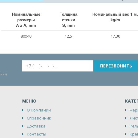
Номинальные
Толщина
Номинальный веc 1 м,
размеры
стенки
kg/m
A x A, mm
S, mm
80x40
12,5
17,30
воним
МЕНЮ
КАТЕ
О Компании
Чер
Справочник
Лис
Доставка
Рел
Контакты
Кре