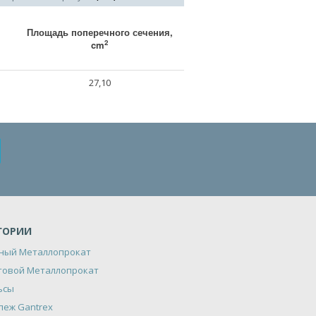
Площадь поперечного сечения,
2
cm
27,10
ГОРИИ
ный Металлопрокат
товой Металлопрокат
ьсы
пеж Gantrex