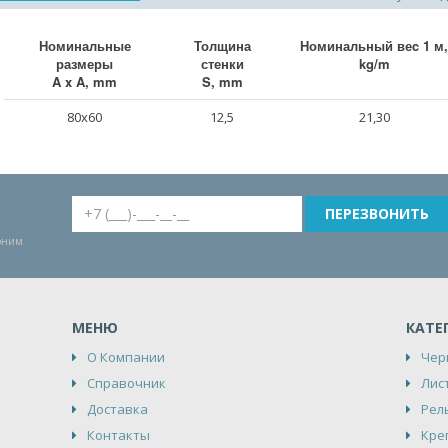
Номинальные
Толщина
Номинальный веc 1 м,
размеры
стенки
kg/m
A x A, mm
S, mm
80x60
12,5
21,30
воним
МЕНЮ
КАТЕ
О Компании
Чер
Справочник
Лис
Доставка
Рел
Контакты
Кре