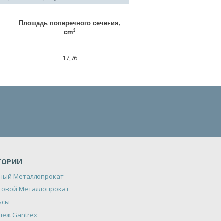
Площадь поперечного сечения,
2
cm
17,76
ГОРИИ
ный Металлопрокат
товой Металлопрокат
ьсы
пеж Gantrex