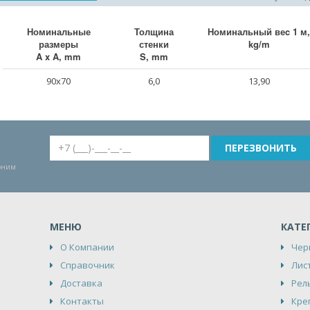
Номинальные
Толщина
Номинальный веc 1 м,
размеры
стенки
kg/m
A x A, mm
S, mm
90x70
6,0
13,90
воним
МЕНЮ
КАТЕ
О Компании
Чер
Справочник
Лис
Доставка
Рел
Контакты
Кре