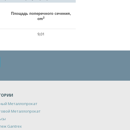
Площадь поперечного сечения,
2
cm
9,01
ГОРИИ
ный Металлопрокат
товой Металлопрокат
ьсы
пеж Gantrex