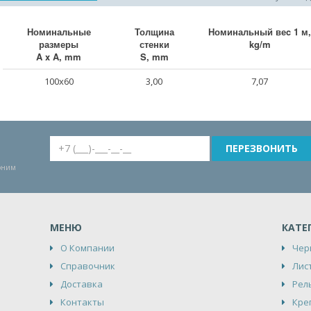
Номинальные
Толщина
Номинальный веc 1 м,
размеры
стенки
kg/m
A x A, mm
S, mm
100x60
3,00
7,07
воним
МЕНЮ
КАТЕ
О Компании
Чер
Справочник
Лис
Доставка
Рел
Контакты
Кре