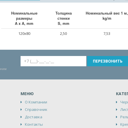
Номинальные
Толщина
Номинальный веc 1 м,
размеры
стенки
kg/m
A x A, mm
S, mm
120x80
2,50
7,53
воним
МЕНЮ
КАТЕ
О Компании
Чер
Справочник
Лис
Доставка
Рел
Контакты
Кре