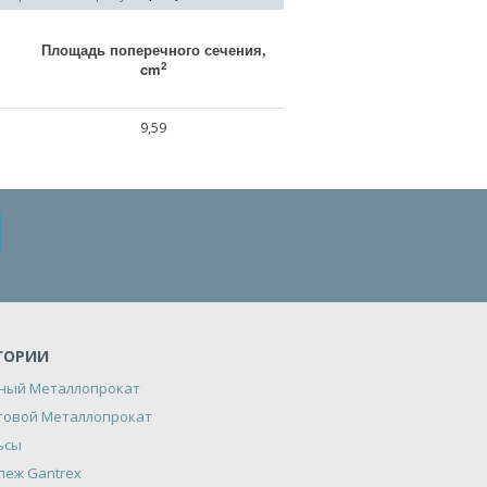
Площадь поперечного сечения,
2
cm
9,59
ГОРИИ
ный Металлопрокат
товой Металлопрокат
ьсы
пеж Gantrex