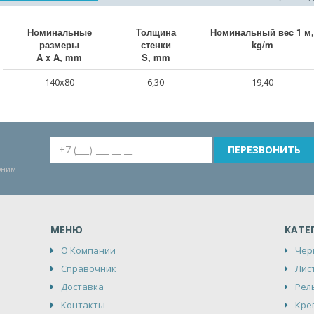
Номинальные
Толщина
Номинальный веc 1 м,
размеры
стенки
kg/m
A x A, mm
S, mm
140x80
6,30
19,40
воним
МЕНЮ
КАТЕ
О Компании
Чер
Справочник
Лис
Доставка
Рел
Контакты
Кре