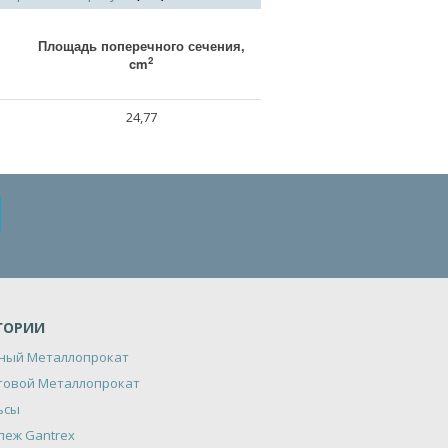
Площадь поперечного сечения,
2
cm
24,77
ГОРИИ
ный Металлопрокат
товой Металлопрокат
ьсы
пеж Gantrex