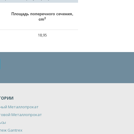
Площадь поперечного сечения,
2
cm
18,95
ГОРИИ
ный Металлопрокат
товой Металлопрокат
ьсы
пеж Gantrex