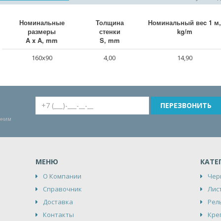
Номинальные
Толщина
Номинальный веc 1 м,
размеры
стенки
kg/m
A x A, mm
S, mm
160x90
4,00
14,90
воним
МЕНЮ
КАТЕ
О Компании
Чер
Справочник
Лис
Доставка
Рел
Контакты
Кре