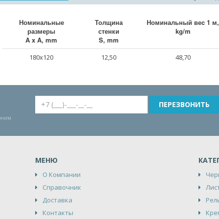
Номинальные
Толщина
Номинальный веc 1 м,
размеры
стенки
kg/m
A x A, mm
S, mm
180x120
12,50
48,70
воним
МЕНЮ
КАТЕ
О Компании
Чер
Справочник
Лис
Доставка
Рел
Контакты
Кре