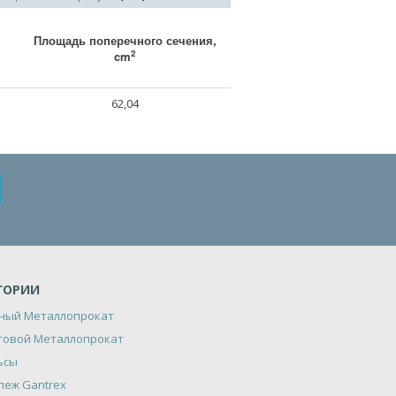
Площадь поперечного сечения,
2
cm
62,04
ГОРИИ
ный Металлопрокат
товой Металлопрокат
ьсы
пеж Gantrex