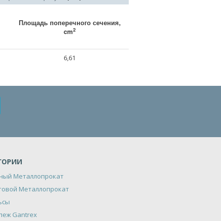
Площадь поперечного сечения,
2
cm
6,61
ГОРИИ
ный Металлопрокат
товой Металлопрокат
ьсы
пеж Gantrex