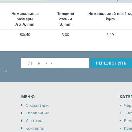
Номинальные
Толщина
Номинальный веc 1 м,
размеры
стенки
kg/m
A x A, mm
S, mm
80x40
3,00
5,19
воним
МЕНЮ
КАТЕ
О Компании
Чер
Справочник
Лис
Доставка
Рел
Контакты
Кре