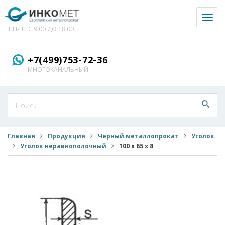
Toggl
naviga
ПН-ПТ С 9:00 ДО 18:00
+7(499)753-72-36
МНОГОКАНАЛЬНЫЙ
Главная
Продукция
Черный металлопрокат
Уголок
Уголок неравнополочный
100 х 65 х 8