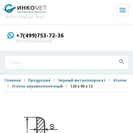
Toggl
naviga
ПН-ПТ С 9:00 ДО 18:00
+7(499)753-72-36
МНОГОКАНАЛЬНЫЙ
Главная
Продукция
Черный металлопрокат
Уголок
Уголок неравнополочный
130 х 90 х 12