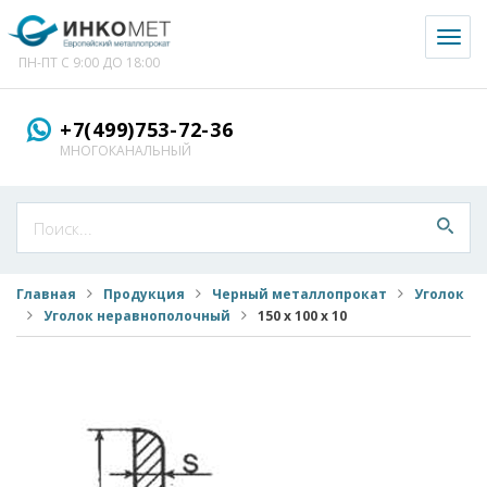
Toggl
naviga
ПН-ПТ С 9:00 ДО 18:00
+7(499)753-72-36
МНОГОКАНАЛЬНЫЙ
Главная
Продукция
Черный металлопрокат
Уголок
Уголок неравнополочный
150 х 100 х 10