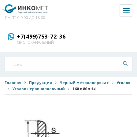
Toggl
naviga
ПН-ПТ С 9:00 ДО 18:00
+7(499)753-72-36
МНОГОКАНАЛЬНЫЙ
Главная
Продукция
Черный металлопрокат
Уголок
Уголок неравнополочный
160 х 80 х 14