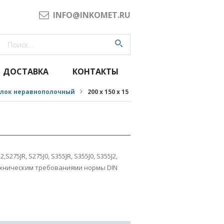
INFO@INKOMET.RU
ДОСТАВКА
КОНТАКТЫ
олок неравнополочный
200 х 150 х 15
,S275JR, S275J0, S355JR, S355J0, S355J2,
техническим требованиями нормы DIN