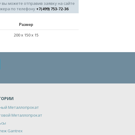
у вы можете отправив заявку на сайте
джера по телефону
+7(499) 753-72-36
Размер
200 х 150 х 15
ГОРИИ
ный Металлопрокат
товой Металлопрокат
ьсы
пеж Gantrex