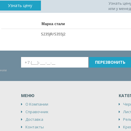
Узнать цен
Узнать цену
или у мене
Марка стали
S235JR/S355J2
воним
МЕНЮ
КАТЕ
О Компании
Чер
Справочник
Лис
Доставка
Рел
Контакты
Кре